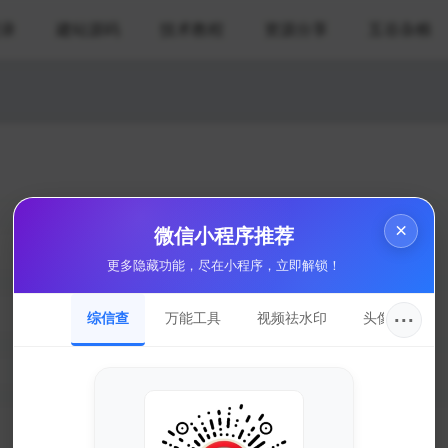
录
建站源码
技术教程
资源分享
五谷杂粮
×
微信小程序推荐
更多隐藏功能，尽在小程序，立即解锁！
···
综信查
万能工具
视频祛水印
头像圈