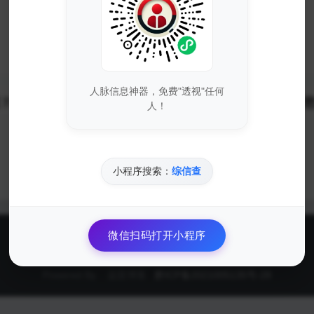
人脉信息神器，免费"透视"任何
 7.3与7.2版本测试过的，如果不行的话，建议切换一下您
人！
点赞
(
56
)
海报
分享
小程序搜索：
综信查
微信扫码打开小程序
关于我们
联系我们
留言反馈
友链交换
网站地图
Powered By 远昔博客
黔ICP备2021005135号-28