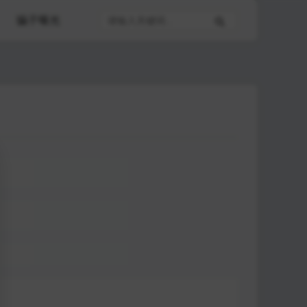
骗子曝光
私密记事本