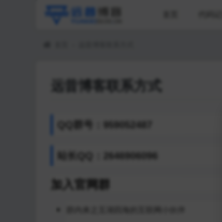
首页
代码记
首页
›
远昔博客联系方式
远昔博客联系方式
QQ群号：959052487
站长QQ：2646906096
加入官网群
群内来之五湖四海的互联网小伙伴