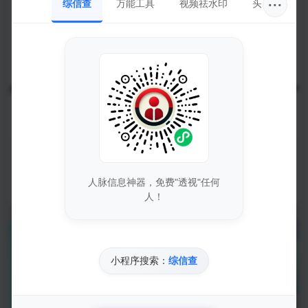
···
综信查
万能工具
视频祛水印
头像圈
蓝奏云直链解析API,蓝奏云直链接口,蓝奏云解析接口
人脉信息神器，免费"透视"任何
2023-02-16
23212
人！
小程序搜索：
综信查