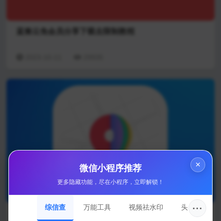
蓝奏云免会员分享下载去限制教程
2023-10-11
29935
×
微信小程序推荐
更多隐藏功能，尽在小程序，立即解锁！
···
综信查
万能工具
视频祛水印
头像圈
PHP将字符串解析成变量或数组_PHP解析cookie字