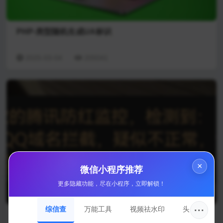
PHP-类型随机生成UA标识
2025-03-04
205041
×
微信小程序推荐
更多隐藏功能，尽在小程序，立即解锁！
···
综信查
万能工具
视频祛水印
头像圈
微信+QQ域名拦截监控-短信通知