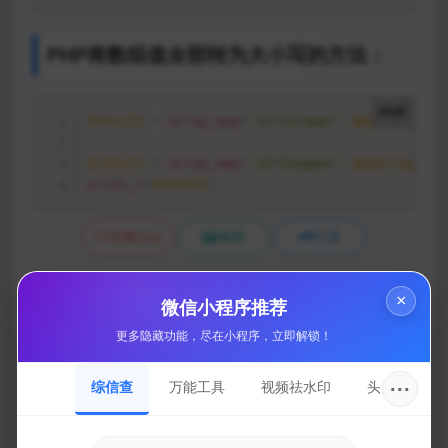
PHP将数组值全部转为大小写的方法：
PHP
$result
=
array_map
(
'strtolower'
,
$myArray
)
;
$result
=
array_map
(
'strtoupper'
,
$myArray
)
;
print_r
(
$result
)
;
点赞
(
11
)
海报
分享
×
微信小程序推荐
#
PHP代码
#
小白日志
更多隐藏功能，尽在小程序，立即解锁！
相关文章
···
综信查
万能工具
视频祛水印
头像圈