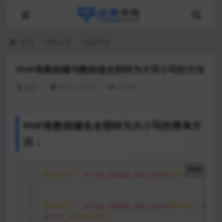
首页
›
代码记录
›
内容详情
PHP将数组键与数组值全部转为大写小写的方法
远昔
2022-09-22
21441
PHP将数组键名全部转为大小写的简单方
法：
PHP
$result
=
array_change_key_case
(
$Array
,
CASE_
$result
=
array_change_key_case
(
$Array
,
CASE_
print_r
(
$result
)
;