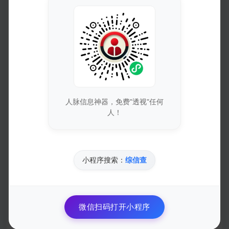
PHP判断字符内容是否含
PHP自动修复内容里未闭
有代码
合的HTML标签
人脉信息神器，免费"透视"任何
人！
PHP-中文域名-Punycode
php判断是不是抖音蜘蛛
编码与解码
与搜索关键词点击进入的
用户
小程序搜索：
综信查
CentOS服务器上用Squid
PHP多维数组去除重复的
微信扫码打开小程序
搭建带认证的HTTP代理最
键值关联数组