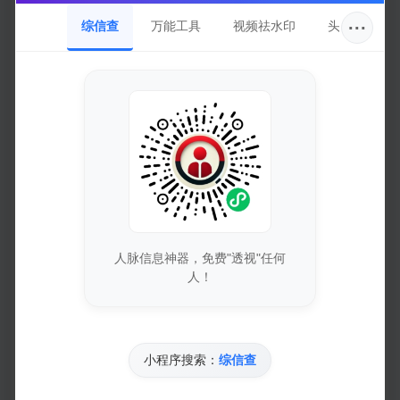
点赞
(
13
)
海报
分享
···
综信查
万能工具
视频祛水印
头像圈
#
小白日志
#
各类教程
相关文章
人脉信息神器，免费"透视"任何
人！
纸飞机登录遇阻？一个版
无广告祛会员-免费版自动
本问题的小插曲
点击器软件
小程序搜索：
综信查